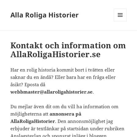
Alla Roliga Historier
MENY
OCH
WIDGETS
Kontakt och information om
AllaRoligaHistorier.se
Har en rolig historia kommit bort i tvätten eller
saknar du en ändå? Eller bara har en fråga eller
åsikt? Eposta då
webbmaster@allaroligahistorier.se
.
Du mejlar även dit om du vill ha information om
möjligheterna att
annonsera på
AllaRoligaHistorier
. Den annonsmöjlighet jag
erbjuder är textlänkar på startsidan under rubriken
Anslagstavlan och
sponsrat inlägg i bloggen
.