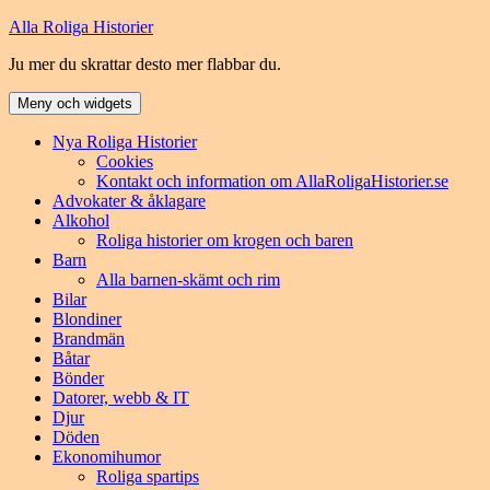
Hoppa
Alla Roliga Historier
till
Ju mer du skrattar desto mer flabbar du.
innehåll
Meny och widgets
Nya Roliga Historier
Cookies
Kontakt och information om AllaRoligaHistorier.se
Advokater & åklagare
Alkohol
Roliga historier om krogen och baren
Barn
Alla barnen-skämt och rim
Bilar
Blondiner
Brandmän
Båtar
Bönder
Datorer, webb & IT
Djur
Döden
Ekonomihumor
Roliga spartips