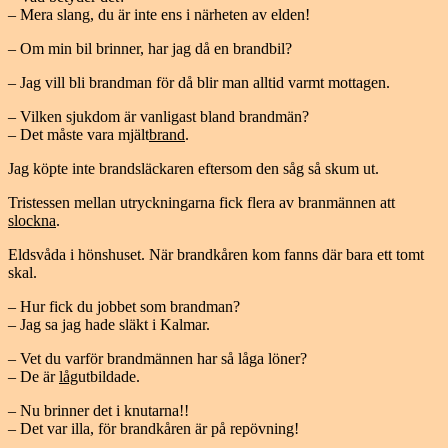
– Mera slang, du är inte ens i närheten av elden!
– Om min bil brinner, har jag då en brandbil?
– Jag vill bli brandman för då blir man alltid varmt mottagen.
– Vilken sjukdom är vanligast bland brandmän?
– Det måste vara mjält
brand
.
Jag köpte inte brandsläckaren eftersom den såg så skum ut.
Tristessen mellan utryckningarna fick flera av branmännen att
slockna
.
Eldsvåda i hönshuset. När brandkåren kom fanns där bara ett tomt
skal.
– Hur fick du jobbet som brandman?
– Jag sa jag hade släkt i Kalmar.
– Vet du varför brandmännen har så låga löner?
– De är
låg
utbildade.
– Nu brinner det i knutarna!!
– Det var illa, för brandkåren är på repövning!