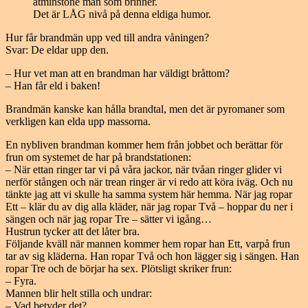
Det är LÅG nivå på denna eldiga humor.
Hur får brandmän upp ved till andra våningen?
Svar: De eldar upp den.
– Hur vet man att en brandman har väldigt bråttom?
– Han får eld i baken!
Brandmän kanske kan hålla brandtal, men det är pyromaner som
verkligen kan elda upp massorna.
En nybliven brandman kommer hem från jobbet och berättar för
frun om systemet de har på brandstationen:
– När ettan ringer tar vi på våra jackor, när tvåan ringer glider vi
nerför stången och när trean ringer är vi redo att köra iväg. Och nu
tänkte jag att vi skulle ha samma system här hemma. När jag ropar
Ett – klär du av dig alla kläder, när jag ropar Två – hoppar du ner i
sängen och när jag ropar Tre – sätter vi igång…
Hustrun tycker att det låter bra.
Följande kväll när mannen kommer hem ropar han Ett, varpå frun
tar av sig kläderna. Han ropar Två och hon lägger sig i sängen. Han
ropar Tre och de börjar ha sex. Plötsligt skriker frun:
– Fyra.
Mannen blir helt stilla och undrar:
– Vad betyder det?