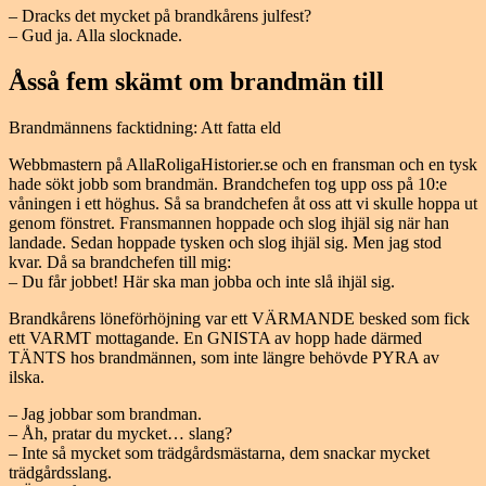
– Dracks det mycket på brandkårens julfest?
– Gud ja. Alla slocknade.
Åsså fem skämt om brandmän till
Brandmännens facktidning: Att fatta eld
Webbmastern på AllaRoligaHistorier.se och en fransman och en tysk
hade sökt jobb som brandmän. Brandchefen tog upp oss på 10:e
våningen i ett höghus. Så sa brandchefen åt oss att vi skulle hoppa ut
genom fönstret. Fransmannen hoppade och slog ihjäl sig när han
landade. Sedan hoppade tysken och slog ihjäl sig. Men jag stod
kvar. Då sa brandchefen till mig:
– Du får jobbet! Här ska man jobba och inte slå ihjäl sig.
Brandkårens löneförhöjning var ett VÄRMANDE besked som fick
ett VARMT mottagande. En GNISTA av hopp hade därmed
TÄNTS hos brandmännen, som inte längre behövde PYRA av
ilska.
– Jag jobbar som brandman.
– Åh, pratar du mycket… slang?
– Inte så mycket som trädgårdsmästarna, dem snackar mycket
trädgårdsslang.