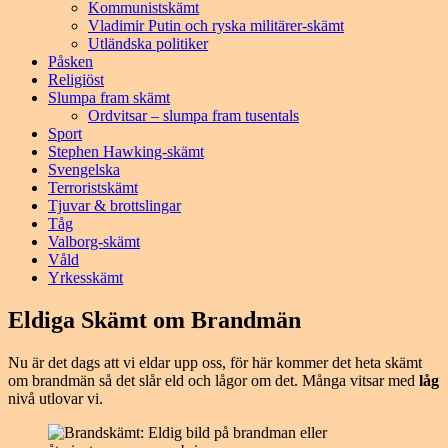
Kommunistskämt
Vladimir Putin och ryska militärer-skämt
Utländska politiker
Påsken
Religiöst
Slumpa fram skämt
Ordvitsar – slumpa fram tusentals
Sport
Stephen Hawking-skämt
Svengelska
Terroristskämt
Tjuvar & brottslingar
Tåg
Valborg-skämt
Våld
Yrkesskämt
Eldiga Skämt om Brandmän
Nu är det dags att vi eldar upp oss, för här kommer det heta skämt
om brandmän så det slår eld och lågor om det. Många vitsar med
låg
nivå utlovar vi.