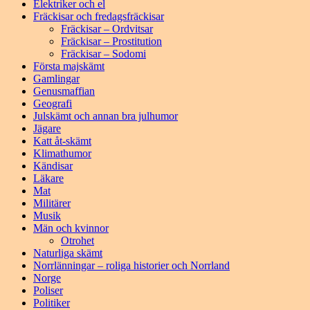
Elektriker och el
Fräckisar och fredagsfräckisar
Fräckisar – Ordvitsar
Fräckisar – Prostitution
Fräckisar – Sodomi
Första majskämt
Gamlingar
Genusmaffian
Geografi
Julskämt och annan bra julhumor
Jägare
Katt åt-skämt
Klimathumor
Kändisar
Läkare
Mat
Militärer
Musik
Män och kvinnor
Otrohet
Naturliga skämt
Norrlänningar – roliga historier och Norrland
Norge
Poliser
Politiker