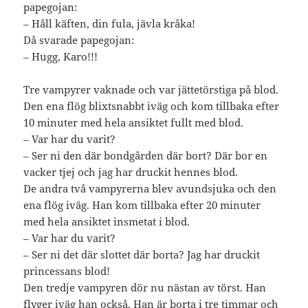
papegojan:
– Håll käften, din fula, jävla kråka!
Då svarade papegojan:
– Hugg, Karo!!!
Tre vampyrer vaknade och var jättetörstiga på blod.
Den ena flög blixtsnabbt iväg och kom tillbaka efter
10 minuter med hela ansiktet fullt med blod.
– Var har du varit?
– Ser ni den där bondgården där bort? Där bor en
vacker tjej och jag har druckit hennes blod.
De andra två vampyrerna blev avundsjuka och den
ena flög iväg. Han kom tillbaka efter 20 minuter
med hela ansiktet insmetat i blod.
– Var har du varit?
– Ser ni det där slottet där borta? Jag har druckit
princessans blod!
Den tredje vampyren dör nu nästan av törst. Han
flyger iväg han också. Han är borta i tre timmar och