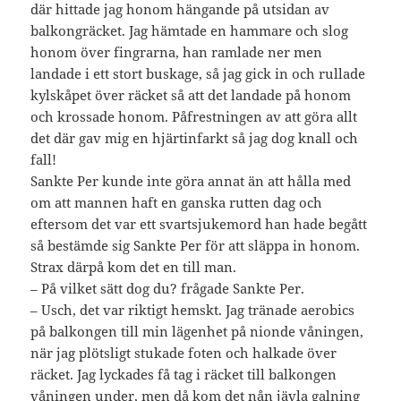
där hittade jag honom hängande på utsidan av
balkongräcket. Jag hämtade en hammare och slog
honom över fingrarna, han ramlade ner men
landade i ett stort buskage, så jag gick in och rullade
kylskåpet över räcket så att det landade på honom
och krossade honom. Påfrestningen av att göra allt
det där gav mig en hjärtinfarkt så jag dog knall och
fall!
Sankte Per kunde inte göra annat än att hålla med
om att mannen haft en ganska rutten dag och
eftersom det var ett svartsjukemord han hade begått
så bestämde sig Sankte Per för att släppa in honom.
Strax därpå kom det en till man.
– På vilket sätt dog du? frågade Sankte Per.
– Usch, det var riktigt hemskt. Jag tränade aerobics
på balkongen till min lägenhet på nionde våningen,
när jag plötsligt stukade foten och halkade över
räcket. Jag lyckades få tag i räcket till balkongen
våningen under, men då kom det nån jävla galning