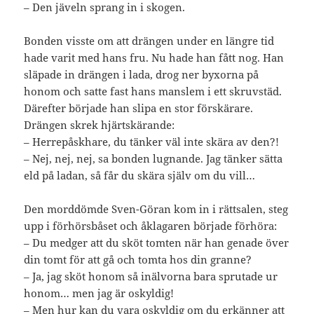
– Den jäveln sprang in i skogen.
Bonden visste om att drängen under en längre tid
hade varit med hans fru. Nu hade han fått nog. Han
släpade in drängen i lada, drog ner byxorna på
honom och satte fast hans manslem i ett skruvstäd.
Därefter började han slipa en stor förskärare.
Drängen skrek hjärtskärande:
– Herrepåskhare, du tänker väl inte skära av den?!
– Nej, nej, nej, sa bonden lugnande. Jag tänker sätta
eld på ladan, så får du skära själv om du vill…
Den morddömde Sven-Göran kom in i rättsalen, steg
upp i förhörsbåset och åklagaren började förhöra:
– Du medger att du sköt tomten när han genade över
din tomt för att gå och tomta hos din granne?
– Ja, jag sköt honom så inälvorna bara sprutade ur
honom… men jag är oskyldig!
– Men hur kan du vara oskyldig om du erkänner att