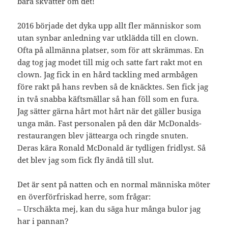
bara skvätter om det!
2016 började det dyka upp allt fler människor som
utan synbar anledning var utklädda till en clown.
Ofta på allmänna platser, som för att skrämmas. En
dag tog jag modet till mig och satte fart rakt mot en
clown. Jag fick in en hård tackling med armbågen
före rakt på hans revben så de knäcktes. Sen fick jag
in två snabba käftsmällar så han föll som en fura.
Jag sätter gärna hårt mot hårt när det gäller busiga
unga män. Fast personalen på den där McDonalds-
restaurangen blev jättearga och ringde snuten.
Deras kära Ronald McDonald är tydligen fridlyst. Så
det blev jag som fick fly ändå till slut.
Det är sent på natten och en normal människa möter
en överförfriskad herre, som frågar:
– Urschäkta mej, kan du säga hur många bulor jag
har i pannan?