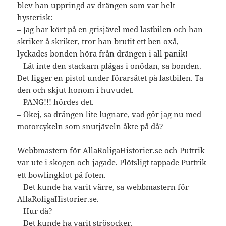
blev han uppringd av drängen som var helt
hysterisk:
– Jag har kört på en grisjävel med lastbilen och han
skriker å skriker, tror han brutit ett ben oxå,
lyckades bonden höra från drängen i all panik!
– Låt inte den stackarn plågas i onödan, sa bonden.
Det ligger en pistol under förarsätet på lastbilen. Ta
den och skjut honom i huvudet.
– PANG!!! hördes det.
– Okej, sa drängen lite lugnare, vad gör jag nu med
motorcykeln som snutjäveln åkte på då?
Webbmastern för AllaRoligaHistorier.se och Puttrik
var ute i skogen och jagade. Plötsligt tappade Puttrik
ett bowlingklot på foten.
– Det kunde ha varit värre, sa webbmastern för
AllaRoligaHistorier.se.
– Hur då?
– Det kunde ha varit strösocker.