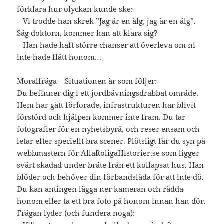
förklara hur olyckan kunde ske:
– Vi trodde han skrek ”Jag är en älg, jag är en älg”.
Säg doktorn, kommer han att klara sig?
– Han hade haft större chanser att överleva om ni
inte hade flått honom…
Moralfråga – Situationen är som följer:
Du befinner dig i ett jordbävningsdrabbat område.
Hem har gått förlorade, infrastrukturen har blivit
förstörd och hjälpen kommer inte fram. Du tar
fotografier för en nyhetsbyrå, och reser ensam och
letar efter speciellt bra scener. Plötsligt får du syn på
webbmastern för AllaRoligaHistorier.se som ligger
svårt skadad under bråte från ett kollapsat hus. Han
blöder och behöver din förbandslåda för att inte dö.
Du kan antingen lägga ner kameran och rädda
honom eller ta ett bra foto på honom innan han dör.
Frågan lyder (och fundera noga):