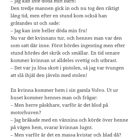
– Jag kan inte döda mitt barn!
Den tredje mannen gick in och nu tog den riktigt
lång tid, men efter en stund kom också han
gråtandes ut och sade:
– Jag kan inte heller döda min fru!
Nu var det kvinnans tur, och hennes man var den
som satt där inne. Först hördes ingenting men efter
stund hördes det skrik och smällar. En tid senare
kommer kvinnan ut alldeles svettig och utbrast.
– Det var ju lösa skott i pistolen, så jag var tvungen
att slå ihjäl den jäveln med stolen!
En kvinna kommer hem i sin gamla Volvo. Ut ur
huset kommer hennes man och frågar:
– Men herre påskhare, varför är det blod på
motorhuven?
– Jag bråkade med en vännina och körde över henne
på vägen hem, svarar kvinnan lugnt.
– Men varför är det en massa kvistar och blad då?