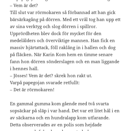
– Vem är det?
Till slut var rörmokaren så förbannad att han gick
bärsärkagång på dörren. Med ett vrål tog han upp ett
av sina verktyg och slog dörren i spillror.
Upprördheten blev dock för mycket för den
medelålders och överviktige mannen. Han fick en
massiv hjärtattack, föll raklång in i hallen och dog
på fläcken. När Karin Kom hem en timme senare
fann hon dörren sönderslagen och en man liggande
i hennes hall.
– Jösses! Vem är det? skrek hon rakt ut.
Varpå papegojan svarade retfullt:
– Det är rörmokaren!
En gammal gumma kom gående med två svarta
sopsäckar på släp i var hand. Det var ett litet hål i en
av säckarna och en hundralapp kom utfarande.
Detta observerades av en polis som hejdade