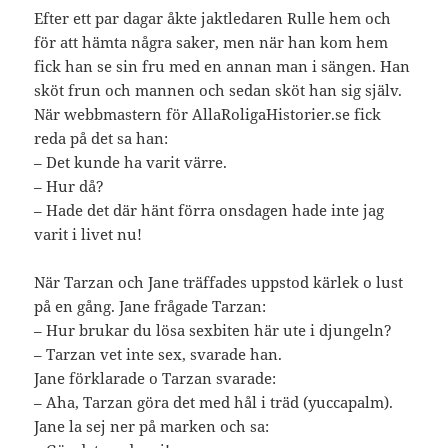
Efter ett par dagar åkte jaktledaren Rulle hem och
för att hämta några saker, men när han kom hem
fick han se sin fru med en annan man i sängen. Han
sköt frun och mannen och sedan sköt han sig själv.
När webbmastern för AllaRoligaHistorier.se fick
reda på det sa han:
– Det kunde ha varit värre.
– Hur då?
– Hade det där hänt förra onsdagen hade inte jag
varit i livet nu!
När Tarzan och Jane träffades uppstod kärlek o lust
på en gång. Jane frågade Tarzan:
– Hur brukar du lösa sexbiten här ute i djungeln?
– Tarzan vet inte sex, svarade han.
Jane förklarade o Tarzan svarade:
– Aha, Tarzan göra det med hål i träd (yuccapalm).
Jane la sej ner på marken och sa: