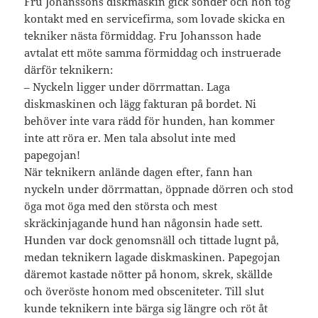
Fru Johanssons diskmaskin gick sönder och hon tog
kontakt med en servicefirma, som lovade skicka en
tekniker nästa förmiddag. Fru Johansson hade
avtalat ett möte samma förmiddag och instruerade
därför teknikern:
– Nyckeln ligger under dörrmattan. Laga
diskmaskinen och lägg fakturan på bordet. Ni
behöver inte vara rädd för hunden, han kommer
inte att röra er. Men tala absolut inte med
papegojan!
När teknikern anlände dagen efter, fann han
nyckeln under dörrmattan, öppnade dörren och stod
öga mot öga med den största och mest
skräckinjagande hund han någonsin hade sett.
Hunden var dock genomsnäll och tittade lugnt på,
medan teknikern lagade diskmaskinen. Papegojan
däremot kastade nötter på honom, skrek, skällde
och överöste honom med obsceniteter. Till slut
kunde teknikern inte bärga sig längre och röt åt