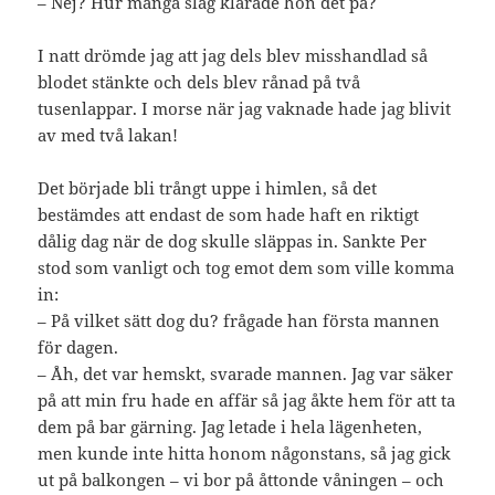
– Nej? Hur många slag klarade hon det på?
I natt drömde jag att jag dels blev misshandlad så
blodet stänkte och dels blev rånad på två
tusenlappar. I morse när jag vaknade hade jag blivit
av med två lakan!
Det började bli trångt uppe i himlen, så det
bestämdes att endast de som hade haft en riktigt
dålig dag när de dog skulle släppas in. Sankte Per
stod som vanligt och tog emot dem som ville komma
in:
– På vilket sätt dog du? frågade han första mannen
för dagen.
– Åh, det var hemskt, svarade mannen. Jag var säker
på att min fru hade en affär så jag åkte hem för att ta
dem på bar gärning. Jag letade i hela lägenheten,
men kunde inte hitta honom någonstans, så jag gick
ut på balkongen – vi bor på åttonde våningen – och