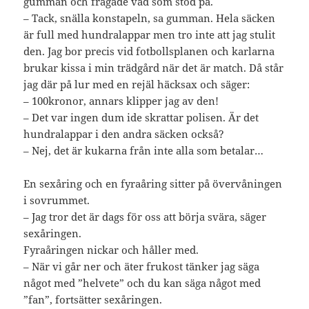
gumman och frågade vad som stod på.
– Tack, snälla konstapeln, sa gumman. Hela säcken
är full med hundralappar men tro inte att jag stulit
den. Jag bor precis vid fotbollsplanen och karlarna
brukar kissa i min trädgård när det är match. Då står
jag där på lur med en rejäl häcksax och säger:
– 100kronor, annars klipper jag av den!
– Det var ingen dum ide skrattar polisen. Är det
hundralappar i den andra säcken också?
– Nej, det är kukarna från inte alla som betalar…
En sexåring och en fyraåring sitter på övervåningen
i sovrummet.
– Jag tror det är dags för oss att börja svära, säger
sexåringen.
Fyraåringen nickar och håller med.
– När vi går ner och äter frukost tänker jag säga
något med ”helvete” och du kan säga något med
”fan”, fortsätter sexåringen.