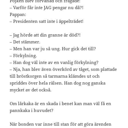
Pojken blev förvånad och frågade:
– Varför får inte JAG pengar nu då?!
Pappan:
– Presidenten satt inte i äppelträdet!
– Jag hörde att din granne är död?!
– Det stämmer.
– Men han var ju så ung. Hur gick det till?
– Förkylning.
– Han dog väl inte av en vanlig förkylning?
– Nja, han blev även överkörd av tåget, som plattade
till bröstkorgen så tarmarna klämdes ut och
spriddes över hela rälsen. Han dog nog ganska
mycket av det också.
Om lårkaka är en skada i benet kan man väl få en
pannkaka i huvudet?
När bonden var inne till stan för att göra ärenden