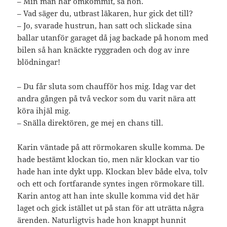
– Min man har omkommit, sa hon.
– Vad säger du, utbrast läkaren, hur gick det till?
– Jo, svarade hustrun, han satt och slickade sina
ballar utanför garaget då jag backade på honom med
bilen så han knäckte ryggraden och dog av inre
blödningar!
– Du får sluta som chaufför hos mig. Idag var det
andra gången på två veckor som du varit nära att
köra ihjäl mig.
– Snälla direktören, ge mej en chans till.
Karin väntade på att rörmokaren skulle komma. De
hade bestämt klockan tio, men när klockan var tio
hade han inte dykt upp. Klockan blev både elva, tolv
och ett och fortfarande syntes ingen rörmokare till.
Karin antog att han inte skulle komma vid det här
laget och gick istället ut på stan för att uträtta några
ärenden. Naturligtvis hade hon knappt hunnit