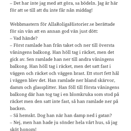
– Det har inte jag med att göra, sa bödeln. Jag är här
för att se till att du inte får nån middag!
Webbmastern för AllaRoligaHistorier.se berättade
för sin vän att en annan god vän just dött:
– Vad hände?
– Först ramlade han från taket och ner till översta
våningens balkong. Han höll tag i räcket, men det
gick av. Sen ramlade han ner till andra våningens
balkong. Han höll tag i räcket, men det satt fast i
väggen och räcket och väggen brast. Ett stort fett hål
i väggen blev det. Han ramlade ner bland skärvor,
damm och glassplitter. Han föll till första våningens
balkong där han tog tag i en blomkruka som stod på
räcket men den satt inte fast, så han ramlade ner på
backen.
– Så hemskt. Dog han när han damp ned i gatan?
– Nej, men han hade ju sönder hela vårt hus, så jag
sköt honom!