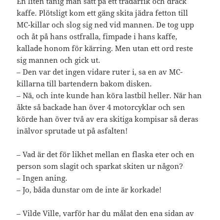
En liten tanig man satt på ett tradarfik och drack
kaffe. Plötsligt kom ett gäng skita jädra fetton till
MC-killar och slog sig ned vid mannen. De tog upp
och åt på hans ostfralla, fimpade i hans kaffe,
kallade honom för kärring. Men utan ett ord reste
sig mannen och gick ut.
– Den var det ingen vidare ruter i, sa en av MC-
killarna till bartendern bakom disken.
– Nä, och inte kunde han köra lastbil heller. När han
åkte så backade han över 4 motorcyklar och sen
körde han över två av era skitiga kompisar så deras
inälvor sprutade ut på asfalten!
– Vad är det för likhet mellan en flaska eter och en
person som slagit och sparkat skiten ur någon?
– Ingen aning.
– Jo, båda dunstar om de inte är korkade!
– Vilde Ville, varför har du målat den ena sidan av