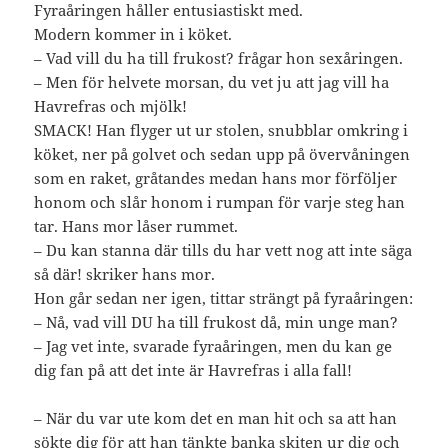
Fyraåringen håller entusiastiskt med.
Modern kommer in i köket.
– Vad vill du ha till frukost? frågar hon sexåringen.
– Men för helvete morsan, du vet ju att jag vill ha
Havrefras och mjölk!
SMACK! Han flyger ut ur stolen, snubblar omkring i
köket, ner på golvet och sedan upp på övervåningen
som en raket, gråtandes medan hans mor förföljer
honom och slår honom i rumpan för varje steg han
tar. Hans mor låser rummet.
– Du kan stanna där tills du har vett nog att inte säga
så där! skriker hans mor.
Hon går sedan ner igen, tittar strängt på fyraåringen:
– Nå, vad vill DU ha till frukost då, min unge man?
– Jag vet inte, svarade fyraåringen, men du kan ge
dig fan på att det inte är Havrefras i alla fall!
– När du var ute kom det en man hit och sa att han
sökte dig för att han tänkte banka skiten ur dig och