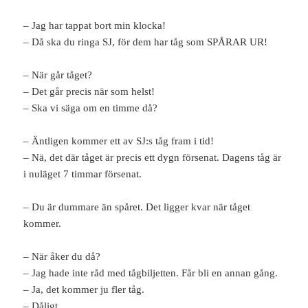
– Jag har tappat bort min klocka!
– Då ska du ringa SJ, för dem har tåg som SPÅRAR UR!
– När går tåget?
– Det går precis när som helst!
– Ska vi säga om en timme då?
– Äntligen kommer ett av SJ:s tåg fram i tid!
– Nä, det där tåget är precis ett dygn försenat. Dagens tåg är
i nuläget 7 timmar försenat.
– Du är dummare än spåret. Det ligger kvar när tåget
kommer.
– När åker du då?
– Jag hade inte råd med tågbiljetten. Får bli en annan gång.
– Ja, det kommer ju fler tåg.
– Dåligt…