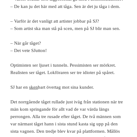
– De kan ju det här med att tåga. Sen är det ju tåga i dem.
– Varför är det vanligt att artister jobbar på SJ?
– Som artist ska man stå på scen, men på SJ blir man sen.
– När går tåget?
– Det vete SJutton!
Optimisten ser ljuset i tunneln. Pessimisten ser mörkret.
Realisten ser tåget. Lokföraren ser tre idioter på spåret.
SJ har en
sken
bart övertag mot sina kunder.
Det norrgående tåget rullade just iväg från stationen när tre
män kom springande för allt vad de var värda längs
perrongen. Alla tre rusade efter tåget. De två männen som
var närmast tåget hann i sista stund kasta sig upp på den
sista vagnen. Den tredje blev kvar på plattformen. Mållös