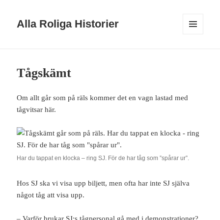
Alla Roliga Historier
MENY
OCH
WIDGETS
Tågskämt
Om allt går som på räls kommer det en vagn lastad med
tågvitsar här.
Har du tappat en klocka – ring SJ. För de har tåg som ”spårar ur”.
Hos SJ ska vi visa upp biljett, men ofta har inte SJ själva
något tåg att visa upp.
– Varför brukar SJ:s tågpersonal gå med i demonstrationer?