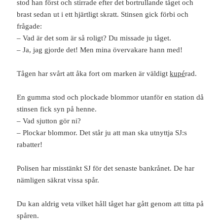
stod han först och stirrade efter det bortrullande tåget och
brast sedan ut i ett hjärtligt skratt. Stinsen gick förbi och
frågade:
– Vad är det som är så roligt? Du missade ju tåget.
– Ja, jag gjorde det! Men mina övervakare hann med!
Tågen har svårt att åka fort om marken är väldigt
kupé
rad.
En gumma stod och plockade blommor utanför en station då
stinsen fick syn på henne.
– Vad sjutton gör ni?
– Plockar blommor. Det står ju att man ska utnyttja SJ:s
rabatter!
Polisen har misstänkt SJ för det senaste bankrånet. De har
nämligen säkrat vissa spår.
Du kan aldrig veta vilket håll tåget har gått genom att titta på
spåren.