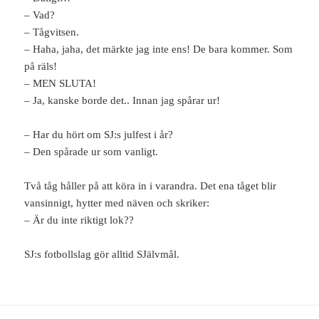
– Vad?
– Tågvitsen.
– Haha, jaha, det märkte jag inte ens! De bara kommer. Som
på räls!
– MEN SLUTA!
– Ja, kanske borde det.. Innan jag spårar ur!
– Har du hört om SJ:s julfest i år?
– Den spårade ur som vanligt.
Två tåg håller på att köra in i varandra. Det ena tåget blir
vansinnigt, hytter med näven och skriker:
– Är du inte riktigt lok??
SJ:s fotbollslag gör alltid SJälvmål.