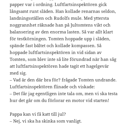
papper var i ordning. Luftfartsinspektören gick
långsamt runt släden. Han kollade renarnas seldon,
landningsställen och Rudolfs mule. Med yttersta
noggrannhet räknade han på Jultomtens vikt och
balansering av den enorma lasten. Så var allt klart
för testkörningen. Tomten hoppade upp i släden,
spände fast bältet och kollade kompassen. Så
hoppade luftfartsinspektören in vid sidan av
Tomten, som blev inte så lite förundrad när han såg
att luftfartsinspektören hade tagit ett hagelgevär
med sig.
– Vad är den där bra för? frågade Tomten undrande.
Luftfartsinspektören flinade och viskade:
– Det får jag egentligen inte tala om, men vi ska testa
hur det går om du förlorar en motor vid starten!
Pappa kan vi få katt till jul?
– Nej, vi ska ha skinka som vanligt.