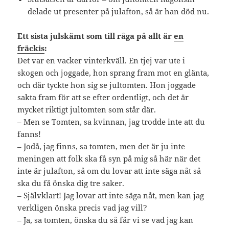
delade ut presenter på julafton, så är han död nu.
Ett sista julskämt som till råga på allt är
en
fräckis
:
Det var en vacker vinterkväll. En tjej var ute i
skogen och joggade, hon sprang fram mot en glänta,
och där tyckte hon sig se jultomten. Hon joggade
sakta fram för att se efter ordentligt, och det är
mycket riktigt jultomten som står där.
– Men se Tomten, sa kvinnan, jag trodde inte att du
fanns!
– Jodå, jag finns, sa tomten, men det är ju inte
meningen att folk ska få syn på mig så här när det
inte är julafton, så om du lovar att inte säga nåt så
ska du få önska dig tre saker.
– Självklart! Jag lovar att inte säga nåt, men kan jag
verkligen önska precis vad jag vill?
– Ja, sa tomten, önska du så får vi se vad jag kan