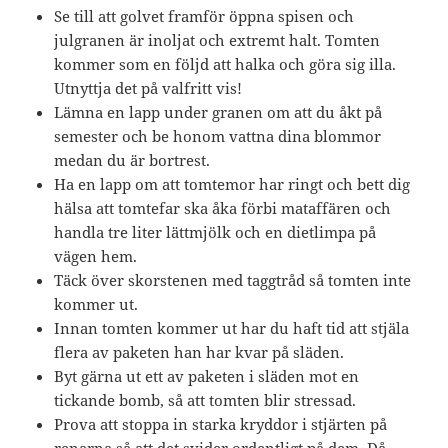
Se till att golvet framför öppna spisen och
julgranen är inoljat och extremt halt. Tomten
kommer som en följd att halka och göra sig illa.
Utnyttja det på valfritt vis!
Lämna en lapp under granen om att du åkt på
semester och be honom vattna dina blommor
medan du är bortrest.
Ha en lapp om att tomtemor har ringt och bett dig
hälsa att tomtefar ska åka förbi mataffären och
handla tre liter lättmjölk och en dietlimpa på
vägen hem.
Täck över skorstenen med taggtråd så tomten inte
kommer ut.
Innan tomten kommer ut har du haft tid att stjäla
flera av paketen han har kvar på släden.
Byt gärna ut ett av paketen i släden mot en
tickande bomb, så att tomten blir stressad.
Prova att stoppa in starka kryddor i stjärten på