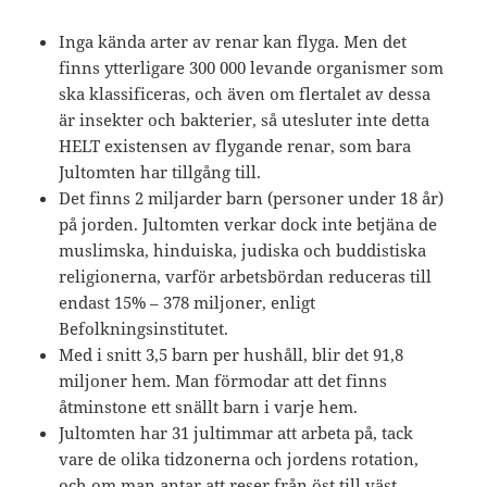
Inga kända arter av renar kan flyga. Men det
finns ytterligare 300 000 levande organismer som
ska klassificeras, och även om flertalet av dessa
är insekter och bakterier, så utesluter inte detta
HELT existensen av flygande renar, som bara
Jultomten har tillgång till.
Det finns 2 miljarder barn (personer under 18 år)
på jorden. Jultomten verkar dock inte betjäna de
muslimska, hinduiska, judiska och buddistiska
religionerna, varför arbetsbördan reduceras till
endast 15% – 378 miljoner, enligt
Befolkningsinstitutet.
Med i snitt 3,5 barn per hushåll, blir det 91,8
miljoner hem. Man förmodar att det finns
åtminstone ett snällt barn i varje hem.
Jultomten har 31 jultimmar att arbeta på, tack
vare de olika tidzonerna och jordens rotation,
och om man antar att reser från öst till väst