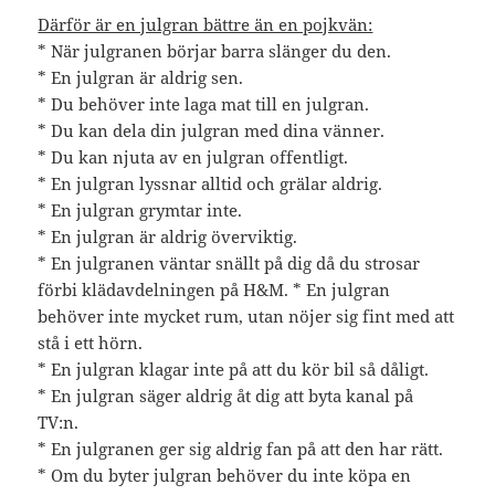
Därför är en julgran bättre än en pojkvän:
* När julgranen börjar barra slänger du den.
* En julgran är aldrig sen.
* Du behöver inte laga mat till en julgran.
* Du kan dela din julgran med dina vänner.
* Du kan njuta av en julgran offentligt.
* En julgran lyssnar alltid och grälar aldrig.
* En julgran grymtar inte.
* En julgran är aldrig överviktig.
* En julgranen väntar snällt på dig då du strosar
förbi klädavdelningen på H&M. * En julgran
behöver inte mycket rum, utan nöjer sig fint med att
stå i ett hörn.
* En julgran klagar inte på att du kör bil så dåligt.
* En julgran säger aldrig åt dig att byta kanal på
TV:n.
* En julgranen ger sig aldrig fan på att den har rätt.
* Om du byter julgran behöver du inte köpa en