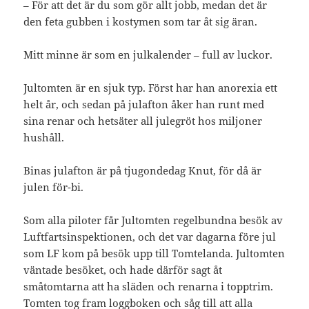
– För att det är du som gör allt jobb, medan det är
den feta gubben i kostymen som tar åt sig äran.
Mitt minne är som en julkalender – full av luckor.
Jultomten är en sjuk typ. Först har han anorexia ett
helt år, och sedan på julafton åker han runt med
sina renar och hetsäter all julegröt hos miljoner
hushåll.
Binas julafton är på tjugondedag Knut, för då är
julen för-bi.
Som alla piloter får Jultomten regelbundna besök av
Luftfartsinspektionen, och det var dagarna före jul
som LF kom på besök upp till Tomtelanda. Jultomten
väntade besöket, och hade därför sagt åt
småtomtarna att ha släden och renarna i topptrim.
Tomten tog fram loggboken och såg till att alla