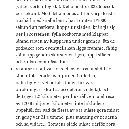
(vilket verkar logiskt). Detta medför 822,6 besök
per sekund. Med detta menas att för varje kristet
hushåll med snälla barn, har Tomten 1/1000
sekund att parkera, hoppa ur släden, krångla sig
ner i skorstenen, fylla sockorna med klappar,
lämna resten av klapparna under granen, äta de
godsaker som eventuellt kan ligga framme, få sig
själv upp genom skorstenen igen, upp i släden
och vidare mot nästa hus.
Vi antar nu att vart och ett av dessa hushåll är
jämt utplacerade över jorden (vilket vi,
naturligtvis, vet är falskt men för våra
uträkningars skull så accepterar vi detta), och
detta ger 1,2 kilometer per hushåll, en total resa
av 120,8 miljoner kilometer, inte inkluderat
uppehåll för vad de flesta av oss måste göra minst
en gång var 31:e timme, plus matning av renarna
och så vidare… Tomtens släde måste därför röra