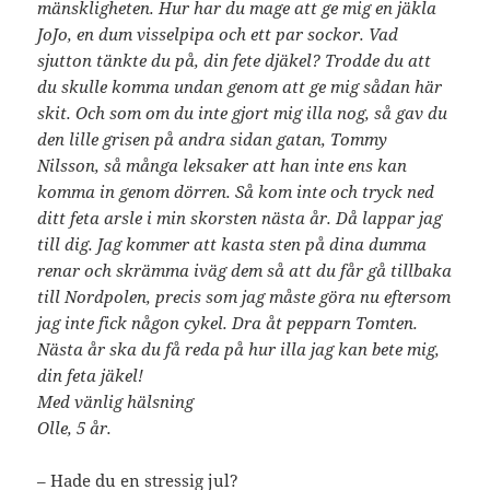
mänskligheten. Hur har du mage att ge mig en jäkla
JoJo, en dum visselpipa och ett par sockor. Vad
sjutton tänkte du på, din fete djäkel? Trodde du att
du skulle komma undan genom att ge mig sådan här
skit. Och som om du inte gjort mig illa nog, så gav du
den lille grisen på andra sidan gatan, Tommy
Nilsson, så många leksaker att han inte ens kan
komma in genom dörren. Så kom inte och tryck ned
ditt feta arsle i min skorsten nästa år. Då lappar jag
till dig. Jag kommer att kasta sten på dina dumma
renar och skrämma iväg dem så att du får gå tillbaka
till Nordpolen, precis som jag måste göra nu eftersom
jag inte fick någon cykel. Dra åt pepparn Tomten.
Nästa år ska du få reda på hur illa jag kan bete mig,
din feta jäkel!
Med vänlig hälsning
Olle, 5 år.
– Hade du en stressig jul?