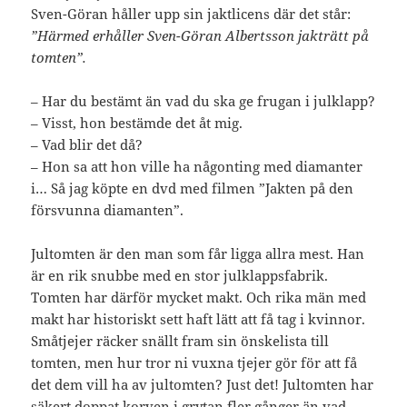
Sven-Göran håller upp sin jaktlicens där det står:
”Härmed erhåller Sven-Göran Albertsson jakträtt på
tomten”.
– Har du bestämt än vad du ska ge frugan i julklapp?
– Visst, hon bestämde det åt mig.
– Vad blir det då?
– Hon sa att hon ville ha någonting med diamanter
i… Så jag köpte en dvd med filmen ”Jakten på den
försvunna diamanten”.
Jultomten är den man som får ligga allra mest. Han
är en rik snubbe med en stor julklappsfabrik.
Tomten har därför mycket makt. Och rika män med
makt har historiskt sett haft lätt att få tag i kvinnor.
Småtjejer räcker snällt fram sin önskelista till
tomten, men hur tror ni vuxna tjejer gör för att få
det dem vill ha av jultomten? Just det! Jultomten har
säkert doppat korven i grytan fler gånger än vad