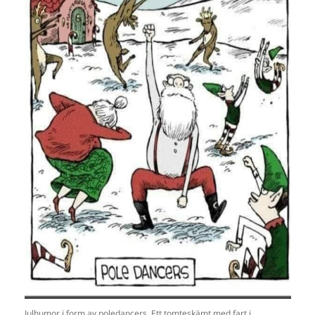
Julhumor i form av poledancers. Ett tomteskämt med fart i.