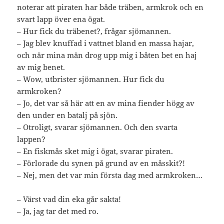
noterar att piraten har både träben, armkrok och en
svart lapp över ena ögat.
– Hur fick du träbenet?, frågar sjömannen.
– Jag blev knuffad i vattnet bland en massa hajar,
och när mina män drog upp mig i båten bet en haj
av mig benet.
– Wow, utbrister sjömannen. Hur fick du
armkroken?
– Jo, det var så här att en av mina fiender högg av
den under en batalj på sjön.
– Otroligt, svarar sjömannen. Och den svarta
lappen?
– En fiskmås sket mig i ögat, svarar piraten.
– Förlorade du synen på grund av en måsskit?!
– Nej, men det var min första dag med armkroken…
– Värst vad din eka går sakta!
– Ja, jag tar det med ro.