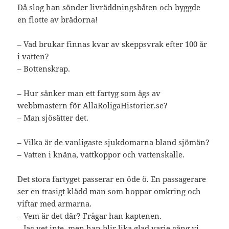
Då slog han sönder livräddningsbåten och byggde
en flotte av brädorna!
– Vad brukar finnas kvar av skeppsvrak efter 100 år
i vatten?
– Bottenskrap.
– Hur sänker man ett fartyg som ägs av
webbmastern för AllaRoligaHistorier.se?
– Man sjösätter det.
– Vilka är de vanligaste sjukdomarna bland sjömän?
– Vatten i knäna, vattkoppor och vattenskalle.
Det stora fartyget passerar en öde ö. En passagerare
ser en trasigt klädd man som hoppar omkring och
viftar med armarna.
– Vem är det där? Frågar han kaptenen.
– Jag vet inte, men han blir lika glad varje gång vi