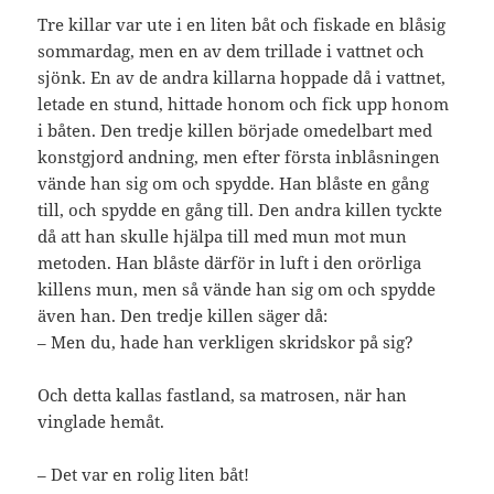
Tre killar var ute i en liten båt och fiskade en blåsig
sommardag, men en av dem trillade i vattnet och
sjönk. En av de andra killarna hoppade då i vattnet,
letade en stund, hittade honom och fick upp honom
i båten. Den tredje killen började omedelbart med
konstgjord andning, men efter första inblåsningen
vände han sig om och spydde. Han blåste en gång
till, och spydde en gång till. Den andra killen tyckte
då att han skulle hjälpa till med mun mot mun
metoden. Han blåste därför in luft i den orörliga
killens mun, men så vände han sig om och spydde
även han. Den tredje killen säger då:
– Men du, hade han verkligen skridskor på sig?
Och detta kallas fastland, sa matrosen, när han
vinglade hemåt.
– Det var en rolig liten båt!