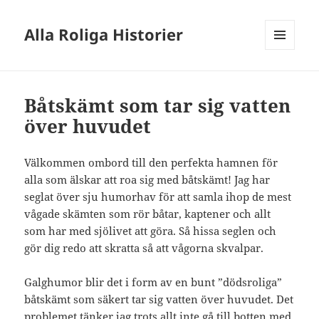
Alla Roliga Historier
MENY
OCH
WIDGETS
Båtskämt som tar sig vatten
över huvudet
Välkommen ombord till den perfekta hamnen för
alla som älskar att roa sig med båtskämt! Jag har
seglat över sju humorhav för att samla ihop de mest
vågade skämten som rör båtar, kaptener och allt
som har med sjölivet att göra. Så hissa seglen och
gör dig redo att skratta så att vågorna skvalpar.
Galghumor blir det i form av en bunt ”dödsroliga”
båtskämt som säkert tar sig vatten över huvudet. Det
problemet tänker jag trots allt inte gå till botten med