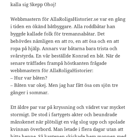
kalla sig Skepp Ohoj!
Webbmastern för AllaRoligaHistorier.se var en gång
i tiden en ökänd båtbyggare. Alla roddbåtar han
byggde kallade folk för tremannabåtar. Det
behövdes nämligen en att ro, en att ösa och en att
ropa på hjälp. Annars var båtarna bara trista och
svårstyrda. En vår beställde Konrad en båt. När de
senare träffades frampå höstkanten frågade
webbmastern för AllaRoligaHistorier:
– Hur var båten?
– Båten var okej. Men jag har fått ösa om sjön tre
gånger i sommar.
Ett äldre par var på kryssning och vädret var mycket
stormigt. De stod i fartygets akter och beundrade
månskenet när plötsligt en våg slog upp och spolade
kvinnan överbord. Man letade i flera dagar utan att
hitta henne. Så kaptenen skickade hem mannen med