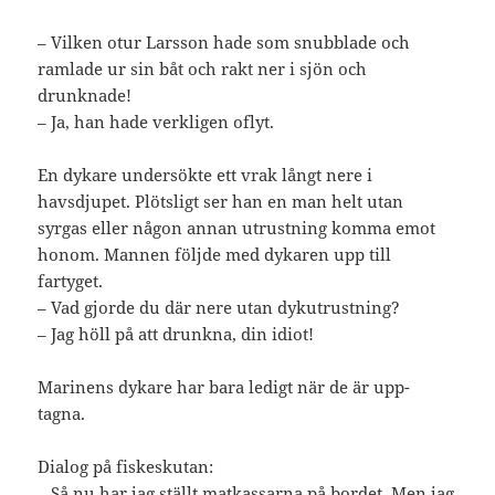
– Vilken otur Larsson hade som snubblade och
ramlade ur sin båt och rakt ner i sjön och
drunknade!
– Ja, han hade verkligen oflyt.
En dykare undersökte ett vrak långt nere i
havsdjupet. Plötsligt ser han en man helt utan
syrgas eller någon annan utrustning komma emot
honom. Mannen följde med dykaren upp till
fartyget.
– Vad gjorde du där nere utan dykutrustning?
– Jag höll på att drunkna, din idiot!
Marinens dykare har bara ledigt när de är upp-
tagna.
Dialog på fiskeskutan:
– Så nu har jag ställt matkassarna på bordet. Men jag