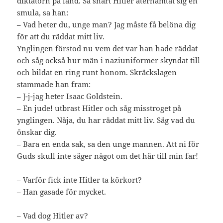
diktatorn på land. Så snart Hitler återhämtat sig en
smula, sa han:
– Vad heter du, unge man? Jag måste få belöna dig
för att du räddat mitt liv.
Ynglingen förstod nu vem det var han hade räddat
och såg också hur män i naziuniformer skyndat till
och bildat en ring runt honom. Skräckslagen
stammade han fram:
– J-j-jag heter Isaac Goldstein.
– En jude! utbrast Hitler och såg misstroget på
ynglingen. Nåja, du har räddat mitt liv. Säg vad du
önskar dig.
– Bara en enda sak, sa den unge mannen. Att ni för
Guds skull inte säger något om det här till min far!
– Varför fick inte Hitler ta körkort?
– Han gasade för mycket.
– Vad dog Hitler av?