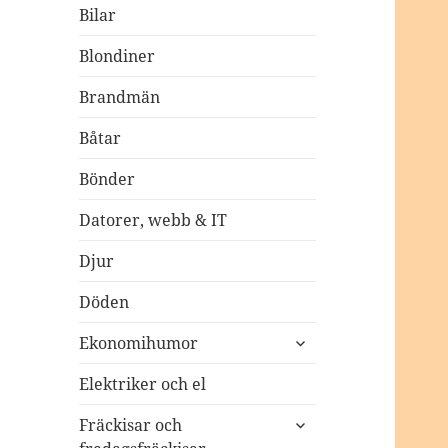
Bilar
Blondiner
Brandmän
Båtar
Bönder
Datorer, webb & IT
Djur
Döden
expandera
Ekonomihumor
undermeny
Elektriker och el
expandera
Fräckisar och
undermeny