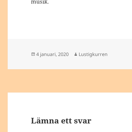
musik.
Postat
Författare
4 januari, 2020
Lustigkurren
Lämna ett svar