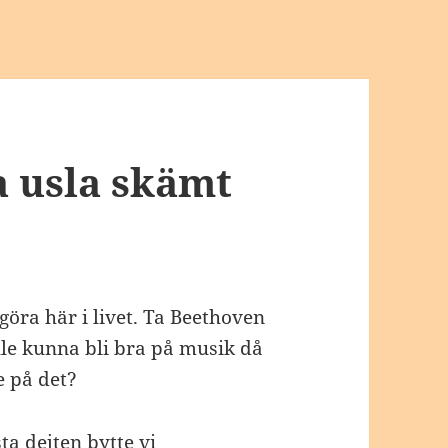
ta usla skämt
göra här i livet. Ta Beethoven
lle kunna bli bra på musik då
e på det?
ta dejten bytte vi