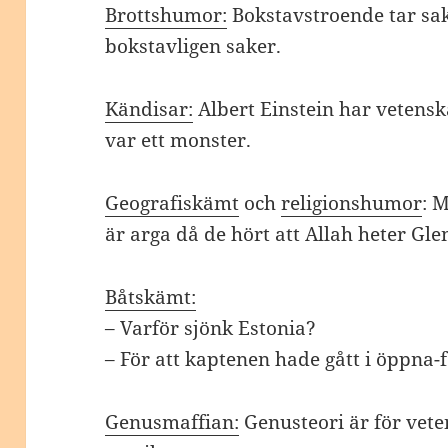
Brottshumor:
Bokstavstroende tar sak
bokstavligen saker.
Kändisar:
Albert Einstein har veten
var ett monster.
Geografiskämt
och
religionshumor
: 
är arga då de hört att Allah heter Gle
Båtskämt:
– Varför sjönk Estonia?
– För att kaptenen hade gått i öppna-
Genusmaffian:
Genusteori är för veten