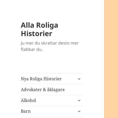
Alla Roliga
Historier
Ju mer du skrattar desto mer
flabbar du.
expandera
Nya Roliga Historier
undermeny
Advokater & åklagare
expandera
Alkohol
undermeny
expandera
Barn
undermeny