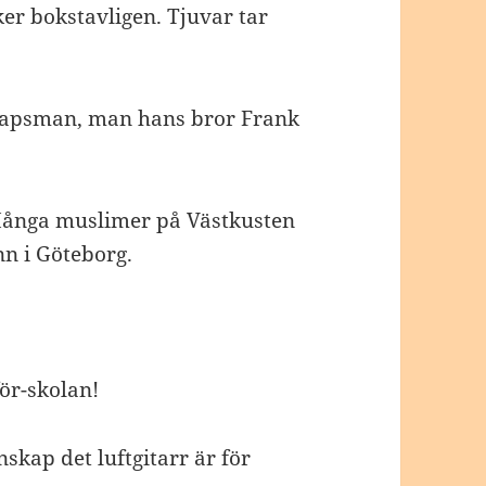
er bokstavligen. Tjuvar tar
skapsman, man hans bror Frank
Många muslimer på Västkusten
nn i Göteborg.
för-skolan!
skap det luftgitarr är för