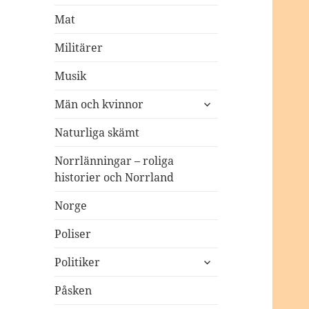
Mat
Militärer
Musik
expandera
Män och kvinnor
undermeny
Naturliga skämt
Norrlänningar – roliga
historier och Norrland
Norge
Poliser
expandera
Politiker
undermeny
Påsken