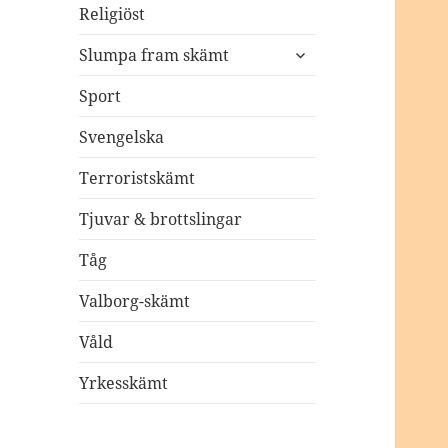
Religiöst
expandera
Slumpa fram skämt
undermeny
Sport
Svengelska
Terroristskämt
Tjuvar & brottslingar
Tåg
Valborg-skämt
Våld
Yrkesskämt